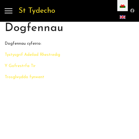
Dewiswch eich
St Tydecho
Dogfennau
Dogfennau cyfeirio:
Tystysgrif Adeilad Rhestredig
Y Gofrestrfa Tir
Trosglwyddo fynwent