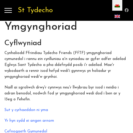
Dewiswch eich
St Tydecho
Ymgynghoriad
Cyflwyniad
Cynhaliodd Ffrindiau Tydecho Friends (FfTF) ymgynghoriad
cymunedol i rannu ein cynlluniau a'n syniadau ar gyfer adfer adeilad
Eglwys Sant Tydecho a pha ddefnydd posib i'r adeilad. Mae'r
wybodaeth a rennir isod hefyd wedi'i gynnwys yn holiadur yr
ymgynghoriad wedi'w grynhoi.
Naill ai sgroliwch drwy'r cynnwys neu'r llwybrau byr isod i neidio i
adran benodol, nodwch fod yr ymgynghoriad wedi dod i ben ar y
13eg o Fehefin.
Sut y cyrhaeddon ni yma
Yr hyn sydd ei angen arnom
Cefnogaeth Gymunedol