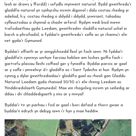
leoli ar draws y ffordd) i sefydlu mynwent naturiol. Bydd gweithredu'r
gladdfa naturiol yn cynhyrchu incwm digonol i dalu costau rhedeg yr
adeilad, h.y. costau rhedeg o ddydd i ddydd, yswiriant, taliadau
cyfleustodau a chynnal a chadw arferol. Rydym wedi bod mewn
trafodaethau gyda Leedam, gweithredwr claddfa naturiol uchel ei
barch a phrofiadol, a fyddai'n gweithredu'r safle ac yn rhannu'r elw
net gyda'r Gymuned.
Byddai'r effaith ar yr amgylchoedd lleol yn fach iawn. Ni fyddai'r
gladdfa'n cynnwys unrhyw farciau heblaw am loches goffa fach i
gartrefu placiau llechi coffaol ger y fynedfa. Byddai parcio ar gael
ar y safle i ymwelwyr â'r gladdfa ac i Sant Tydecho ei hun. Rydym yn
cynnig y dylai gweithrediadau'r gladdfa gael eu rheoli gan Gladdu
Naturiol Leedam gyda rhaniad 50/50 o'r elw rhwng Leedam ac
Ymddiriedolaeth Gymunedol. Mae ein rhagolwg incwm yn seiliedig ar
ddau i dri chladdedigaeth y mis ar y mwyaf.
Byddai'r tir yn parhau i fod ar gael i bori defaid a thorri gwair a
byddai'n edrych yn debyg iawn i'r hyn y mae heddiw.