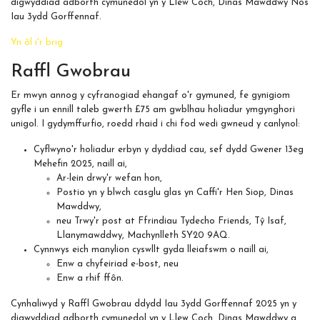
digwyddiad adborth cymunedol yn y Llew Coch, Dinas Mawddwy Nos
Iau 3ydd Gorffennaf.
Yn ôl i'r brig
Raffl Gwobrau
Er mwyn annog y cyfranogiad ehangaf o'r gymuned, fe gynigiom
gyfle i un ennill taleb gwerth £75 am gwblhau holiadur ymgynghori
unigol. I gydymffurfio, roedd rhaid i chi fod wedi gwneud y canlynol:
Cyflwyno'r holiadur erbyn y dyddiad cau, sef dydd Gwener 13eg
Mehefin 2025, naill ai,
Ar-lein drwy'r wefan hon,
Postio yn y blwch casglu glas yn Caffi'r Hen Siop, Dinas
Mawddwy,
neu Trwy'r post at Ffrindiau Tydecho Friends, Tŷ Isaf,
Llanymawddwy, Machynlleth SY20 9AQ.
Cynnwys eich manylion cyswllt gyda lleiafswm o naill ai,
Enw a chyfeiriad e-bost, neu
Enw a rhif ffôn.
Cynhaliwyd y Raffl Gwobrau ddydd Iau 3ydd Gorffennaf 2025 yn y
digwyddiad adborth cymunedol yn y Llew Coch, Dinas Mawddwy a