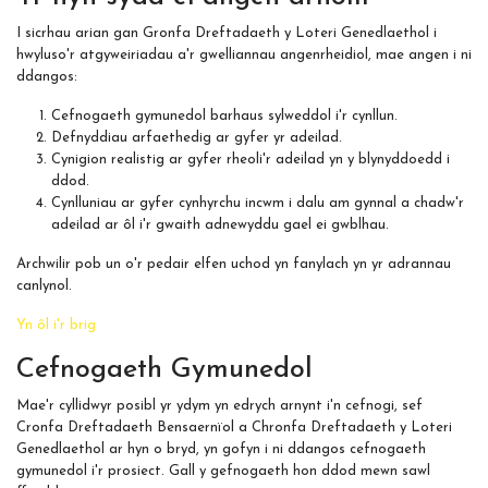
I sicrhau arian gan Gronfa Dreftadaeth y Loteri Genedlaethol i
hwyluso'r atgyweiriadau a'r gwelliannau angenrheidiol, mae angen i ni
ddangos:
Cefnogaeth gymunedol barhaus sylweddol i'r cynllun.
Defnyddiau arfaethedig ar gyfer yr adeilad.
Cynigion realistig ar gyfer rheoli'r adeilad yn y blynyddoedd i
ddod.
Cynlluniau ar gyfer cynhyrchu incwm i dalu am gynnal a chadw'r
adeilad ar ôl i'r gwaith adnewyddu gael ei gwblhau.
Archwilir pob un o'r pedair elfen uchod yn fanylach yn yr adrannau
canlynol.
Yn ôl i'r brig
Cefnogaeth Gymunedol
Mae'r cyllidwyr posibl yr ydym yn edrych arnynt i'n cefnogi, sef
Cronfa Dreftadaeth Bensaernïol a Chronfa Dreftadaeth y Loteri
Genedlaethol ar hyn o bryd, yn gofyn i ni ddangos cefnogaeth
gymunedol i'r prosiect. Gall y gefnogaeth hon ddod mewn sawl