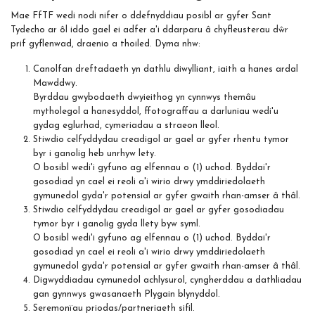
Mae FfTF wedi nodi nifer o ddefnyddiau posibl ar gyfer Sant
Tydecho ar ôl iddo gael ei adfer a'i ddarparu â chyfleusterau dŵr
prif gyflenwad, draenio a thoiled. Dyma nhw:
Canolfan dreftadaeth yn dathlu diwylliant, iaith a hanes ardal
Mawddwy.
Byrddau gwybodaeth dwyieithog yn cynnwys themâu
mytholegol a hanesyddol, ffotograffau a darluniau wedi'u
gydag eglurhad, cymeriadau a straeon lleol.
Stiwdio celfyddydau creadigol ar gael ar gyfer rhentu tymor
byr i ganolig heb unrhyw lety.
O bosibl wedi'i gyfuno ag elfennau o (1) uchod. Byddai'r
gosodiad yn cael ei reoli a'i wirio drwy ymddiriedolaeth
gymunedol gyda'r potensial ar gyfer gwaith rhan-amser â thâl.
Stiwdio celfyddydau creadigol ar gael ar gyfer gosodiadau
tymor byr i ganolig gyda llety byw syml.
O bosibl wedi'i gyfuno ag elfennau o (1) uchod. Byddai'r
gosodiad yn cael ei reoli a'i wirio drwy ymddiriedolaeth
gymunedol gyda'r potensial ar gyfer gwaith rhan-amser â thâl.
Digwyddiadau cymunedol achlysurol, cyngherddau a dathliadau
gan gynnwys gwasanaeth Plygain blynyddol.
Seremonïau priodas/partneriaeth sifil.