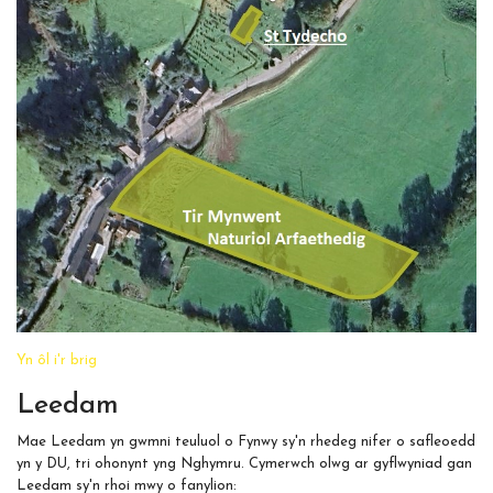
Yn ôl i'r brig
Leedam
Mae Leedam yn gwmni teuluol o Fynwy sy'n rhedeg nifer o safleoedd
yn y DU, tri ohonynt yng Nghymru. Cymerwch olwg ar gyflwyniad gan
Leedam sy'n rhoi mwy o fanylion: