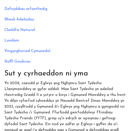
Defnyddiau arfaethedig
Rheoli Adeiladau
Claddfa Naturiol
Leedam
Ymgynghoriad Cymunedol
Raffl Gwobrau
Sut y cyrhaeddon ni yma
Yn 2006, caeodd yr Eglwys yng Nghymru Sant Tydecho
Llanymawddwy ar gyfer addoli. Mae Sant Tydecho yn adeilad
rhestredig Gradd II a ystyrir o bwys i Gymuned Mawddwy a thu hwnt.
Yn dilyn cyfarfod cyhoeddus yn Neuadd Bentref Dinas Mawddwy yn
2023, cysylltodd y Gymuned â'r Eglwys yng Nghymru a gynigiodd roi
Sant Tydecho i'r Gymuned. Ffurfiodd gwirfoddolwyr Ffrindiau
Tydecho Friends (FfTF), grŵp sy'n edrych ar opsiynau i gefnogi
dyfodol Sant Tydecho. Ein nod yw adfer yr Eglwys i gyflwr da a'i
gwneud ar gael i'w defnyddio gan y Gymuned a defnyddiau eraill.