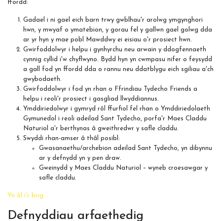
ffordd:
Gadael i ni gael eich barn trwy gwblhau'r arolwg ymgynghori
hwn, y mwyaf o ymatebion, y gorau fel y gallwn gael golwg dda
ar yr hyn y mae pobl Mawddwy ei eisiau o'r prosiect hwn.
Gwirfoddolwyr i helpu i gynhyrchu neu arwain y ddogfennaeth
cynnig cyllid i'w chyflwyno. Bydd hyn yn cwmpasu nifer o feysydd
a gall fod yn ffordd dda o rannu neu ddatblygu eich sgiliau a'ch
gwybodaeth.
Gwirfoddolwyr i fod yn rhan o Ffrindiau Tydecho Friends a
helpu i reoli'r prosiect i gasgliad llwyddiannus.
Ymddiriedolwyr i gymryd rôl ffurfiol fel rhan o Ymddiriedolaeth
Gymunedol i reoli adeilad Sant Tydecho, porfa'r Maes Claddu
Naturiol a'r berthynas â gweithredwr y safle claddu.
Swyddi rhan-amser â thâl posibl:
Gwasanaethu/archebion adeilad Sant Tydecho, yn dibynnu
ar y defnydd yn y pen draw.
Gweinydd y Maes Claddu Naturiol – wyneb croesawgar y
safle claddu.
Yn ôl i'r brig
Defnyddiau arfaethedig