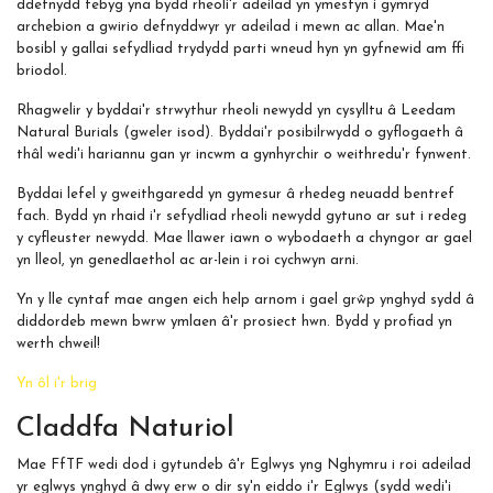
ddefnydd tebyg yna bydd rheoli'r adeilad yn ymestyn i gymryd
archebion a gwirio defnyddwyr yr adeilad i mewn ac allan. Mae'n
bosibl y gallai sefydliad trydydd parti wneud hyn yn gyfnewid am ffi
briodol.
Rhagwelir y byddai'r strwythur rheoli newydd yn cysylltu â Leedam
Natural Burials (gweler isod). Byddai'r posibilrwydd o gyflogaeth â
thâl wedi'i hariannu gan yr incwm a gynhyrchir o weithredu'r fynwent.
Byddai lefel y gweithgaredd yn gymesur â rhedeg neuadd bentref
fach. Bydd yn rhaid i'r sefydliad rheoli newydd gytuno ar sut i redeg
y cyfleuster newydd. Mae llawer iawn o wybodaeth a chyngor ar gael
yn lleol, yn genedlaethol ac ar-lein i roi cychwyn arni.
Yn y lle cyntaf mae angen eich help arnom i gael grŵp ynghyd sydd â
diddordeb mewn bwrw ymlaen â'r prosiect hwn. Bydd y profiad yn
werth chweil!
Yn ôl i'r brig
Claddfa Naturiol
Mae FfTF wedi dod i gytundeb â'r Eglwys yng Nghymru i roi adeilad
yr eglwys ynghyd â dwy erw o dir sy'n eiddo i'r Eglwys (sydd wedi'i