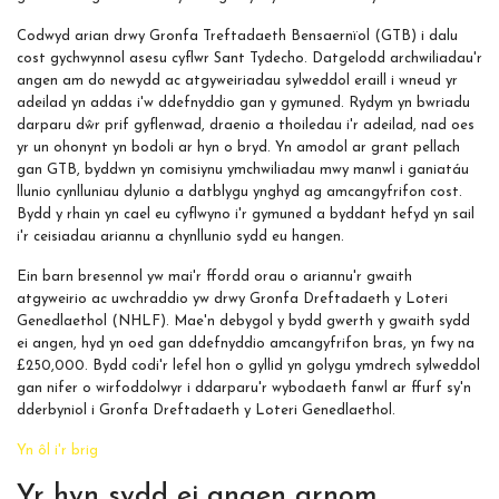
Codwyd arian drwy Gronfa Treftadaeth Bensaernïol (GTB) i dalu
cost gychwynnol asesu cyflwr Sant Tydecho. Datgelodd archwiliadau'r
angen am do newydd ac atgyweiriadau sylweddol eraill i wneud yr
adeilad yn addas i'w ddefnyddio gan y gymuned. Rydym yn bwriadu
darparu dŵr prif gyflenwad, draenio a thoiledau i'r adeilad, nad oes
yr un ohonynt yn bodoli ar hyn o bryd. Yn amodol ar grant pellach
gan GTB, byddwn yn comisiynu ymchwiliadau mwy manwl i ganiatáu
llunio cynlluniau dylunio a datblygu ynghyd ag amcangyfrifon cost.
Bydd y rhain yn cael eu cyflwyno i'r gymuned a byddant hefyd yn sail
i'r ceisiadau ariannu a chynllunio sydd eu hangen.
Ein barn bresennol yw mai'r ffordd orau o ariannu'r gwaith
atgyweirio ac uwchraddio yw drwy Gronfa Dreftadaeth y Loteri
Genedlaethol (NHLF). Mae'n debygol y bydd gwerth y gwaith sydd
ei angen, hyd yn oed gan ddefnyddio amcangyfrifon bras, yn fwy na
£250,000. Bydd codi'r lefel hon o gyllid yn golygu ymdrech sylweddol
gan nifer o wirfoddolwyr i ddarparu'r wybodaeth fanwl ar ffurf sy'n
dderbyniol i Gronfa Dreftadaeth y Loteri Genedlaethol.
Yn ôl i'r brig
Yr hyn sydd ei angen arnom